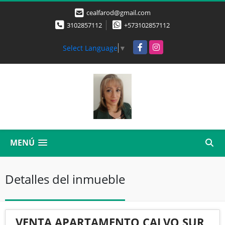
cealfarod@gmail.com
3102857112
+573102857112
Facebook
Instagram
Select Language
▼
MENÚ
Detalles del inmueble
VENTA APARTAMENTO CALVO SUR