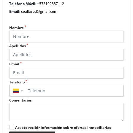
Teléfono Móvil:
+573102857112
Email:
cealfarod@gmail.com
*
Nombre
*
Apellidos
*
Email
*
Teléfono
▼
Comentarios
Acepto recibir información sobre ofertas inmobiliarias