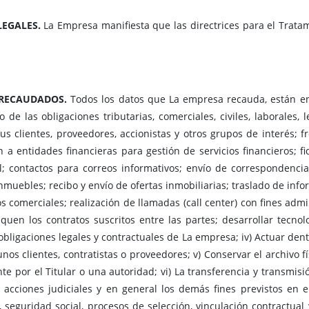
LEGALES.
La Empresa manifiesta que las directrices para el Trata
 RECAUDADOS.
Todos los datos que La empresa recauda, están en
de las obligaciones tributarias, comerciales, civiles, laborales,
s clientes, proveedores, accionistas y otros grupos de interés; f
n a entidades financieras para gestión de servicios financieros; fid
; contactos para correos informativos; envío de correspondencia f
uebles; recibo y envío de ofertas inmobiliarias; traslado de infor
comerciales; realización de llamadas (call center) con fines admini
quen los contratos suscritos entre las partes; desarrollar tecno
s obligaciones legales y contractuales de La empresa; iv) Actuar de
gunos clientes, contratistas o proveedores; v) Conservar el archivo 
e por el Titular o una autoridad; vi) La transferencia y transmis
 acciones judiciales y en general los demás fines previstos en 
 seguridad social, procesos de selección, vinculación contractual