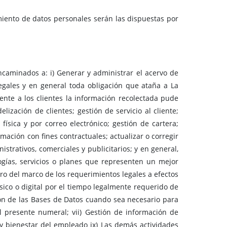
miento de datos personales serán las dispuestas por
caminados a: i) Generar y administrar el acervo de
 legales y en general toda obligación que ataña a La
rente a los clientes la información recolectada pude
elización de clientes; gestión de servicio al cliente;
ísica y por correo electrónico; gestión de cartera;
mación con fines contractuales; actualizar o corregir
strativos, comerciales y publicitarios; y en general,
logías, servicios o planes que representen un mejor
ntro del marco de los requerimientos legales a efectos
físico o digital por el tiempo legalmente requerido de
ión de las Bases de Datos cuando sea necesario para
el presente numeral; vii) Gestión de información de
 y bienestar del empleado ix) Las demás actividades