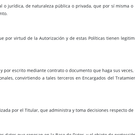
l o jurídica, de naturaleza pública o privada, que por sí misma o 
nto.
 por virtud de la Autorización y de estas Políticas tienen legitim
 y por escrito mediante contrato o documento que haga sus veces,
sonales, convirtiendo a tales terceros en Encargados del Tratami
izada por el Titular, que administra y toma decisiones respecto de
los datos que reposan en la Base de Datos, y el objeto de protecci