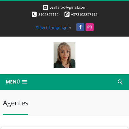
cealfarod@gmail.com
3102857112
+573102857112
Facebook
Instagram
Select Language
▼
MENÚ
Agentes