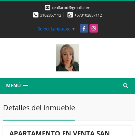
cealfarod@gmail.com
3102857112
+573102857112
Facebook
Instagram
Select Language
▼
MENÚ
Detalles del inmueble
APARTAMENTO EN VENTA SAN