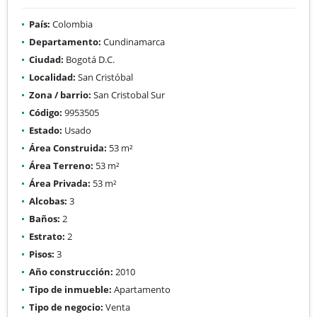
País:
Colombia
Departamento:
Cundinamarca
Ciudad:
Bogotá D.C.
Localidad:
San Cristóbal
Zona / barrio:
San Cristobal Sur
Código:
9953505
Estado:
Usado
Área Construida:
53 m²
Área Terreno:
53 m²
Área Privada:
53 m²
Alcobas:
3
Baños:
2
Estrato:
2
Pisos:
3
Año construcción:
2010
Tipo de inmueble:
Apartamento
Tipo de negocio:
Venta