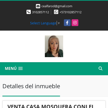
cealfarod@gmail.com
3102857112
+573102857112
Facebook
Instagram
Select Language
▼
MENÚ
Detalles del inmueble
VENTA CASA MOSQUERA CONJ EL