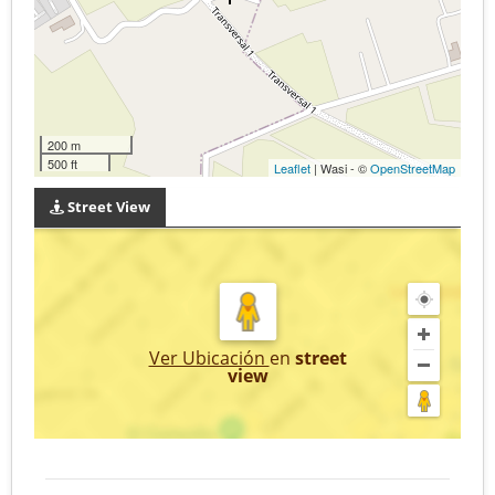
200 m
500 ft
Leaflet
| Wasi - ©
OpenStreetMap
Street View
Ver Ubicación
en
street
view