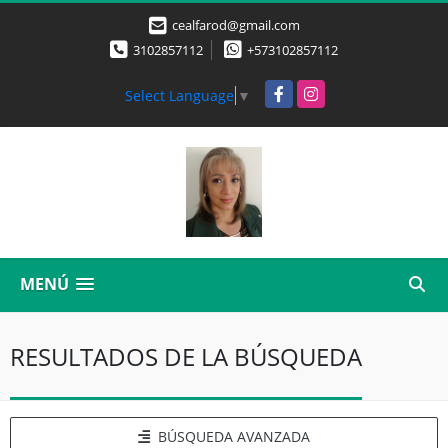
cealfarod@gmail.com
3102857112
+573102857112
Facebook
Instagram
Select Language
▼
MENÚ
RESULTADOS DE LA BÚSQUEDA
BÚSQUEDA AVANZADA