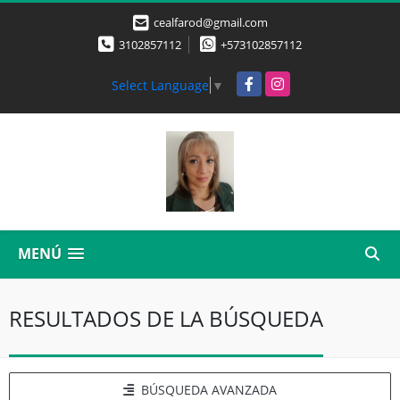
cealfarod@gmail.com
3102857112
+573102857112
Facebook
Instagram
Select Language
▼
MENÚ
RESULTADOS DE LA BÚSQUEDA
BÚSQUEDA AVANZADA